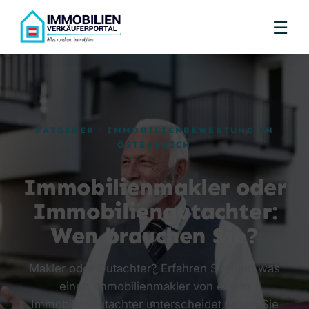
☰
RATGEBER · IMMOBILIENBEWERTUNG IN
ÖSTERREICH
Immobilienmakler oder
Immobiliengutachter:
Wen brauchen Sie?
Makler oder Gutachter? Erfahren Sie hier, was
einen Immobilienmakler von einem
Immobiliengutachter unterscheidet, wann Sie