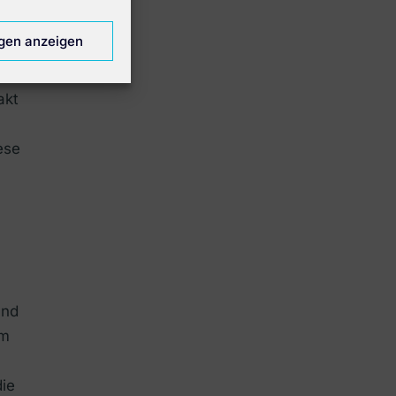
ie
ngen anzeigen
akt
ese
und
im
die