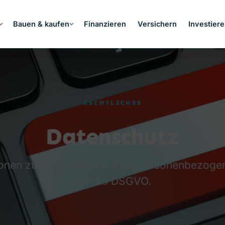
Bauen & kaufen
Finanzieren
Versichern
Investier
RECHTLICHES
Datenschutz
ionen zur Verarbeitung Ihrer personenbezoge
gemäß DSGVO.