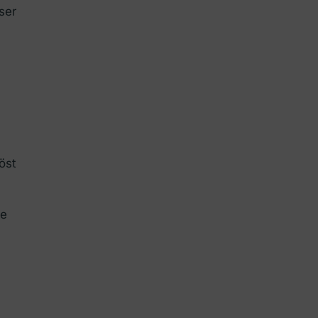
ser
öst
ie