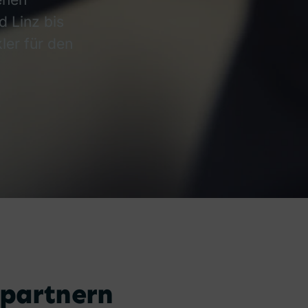
 Linz bis
ler für den
rpartnern