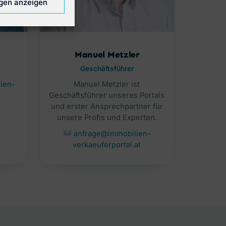
ngen anzeigen
Manuel Metzler
Geschäftsführer
ien-
Manuel Metzler ist
Geschäftsführer unseres Portals
und erster Ansprechpartner für
unsere Profis und Experten.
anfrage@immobilien-
verkaeuferportal.at