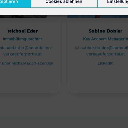
zeptieren
Cookies ablehnen
Einstellu
Michael Eder
Sabine Dobler
Immobiliengutachter
Key Account Managerin
michael.eder@immobilien-
sabine.dobler@immobil
verkaeuferportal.at
verkaeuferportal.at
 über Michael Eder
Facebook
LinkedIn