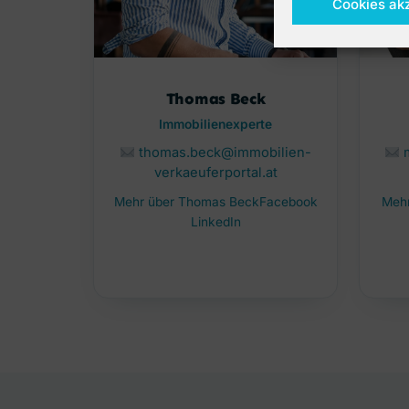
Cookies ak
Thomas Beck
Immobilienexperte
thomas.beck@immobilien-
verkaeuferportal.at
Mehr über Thomas Beck
Facebook
Mehr
LinkedIn