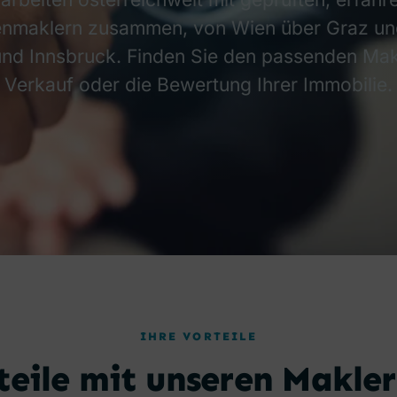
enmaklern zusammen, von Wien über Graz und
nd Innsbruck. Finden Sie den passenden Mak
Verkauf oder die Bewertung Ihrer Immobilie.
IHRE VORTEILE
teile mit unseren Makle