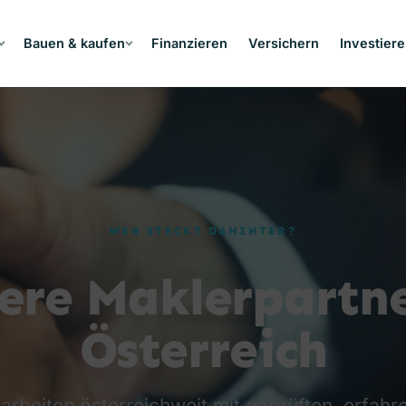
Bauen & kaufen
Finanzieren
Versichern
Investier
WER STECKT DAHINTER?
ere Maklerpartne
Österreich
 arbeiten österreichweit mit geprüften, erfahr