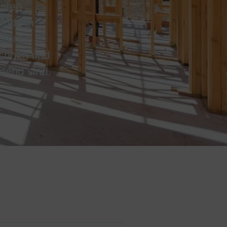
nnten
äude in
fahren
echnen und
dend sind.