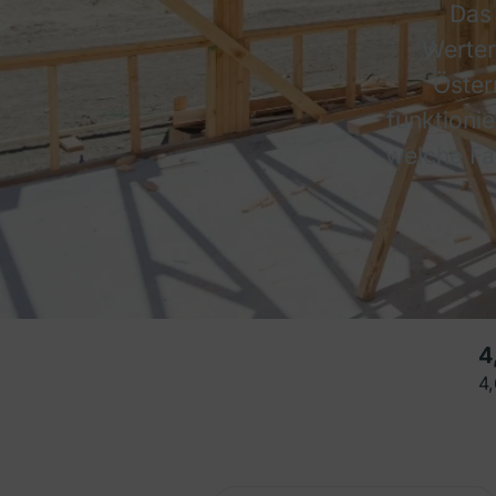
Das 
Werter
Öster
funktioni
welche Fa
4
4,