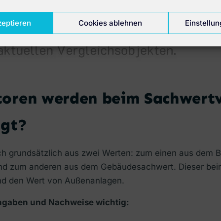
zeptieren
Cookies ablehnen
Einstellu
toren werden beim Sachwert
igt?
ich grundsätzlich aus zwei Werten: zum einen aus dem 
nd zum anderen aus dem Gebäudesachwert. Dieser bein
nd den Wert von Außenanlagen.
ngaben und Nachweise wichtig: