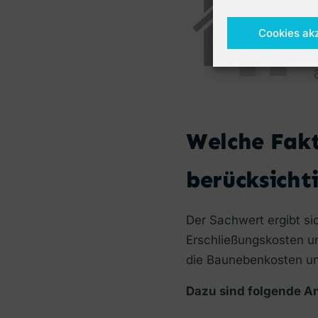
Cookies ak
Welche Fak
berücksicht
Der Sachwert ergibt s
Erschließungskosten u
die Baunebenkosten u
Dazu sind folgende A