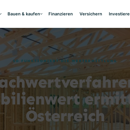
Bauen & kaufen
Finanzieren
Versichern
Investier
SO FUNKTIONIERT DIE WERTERMITTLUNG
achwertverfahre
ilienwert ermitt
Österreich