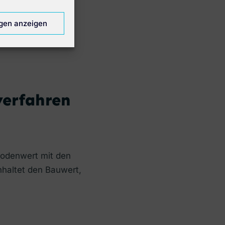
ngen anzeigen
verfahren
Bodenwert mit den
haltet den Bauwert,