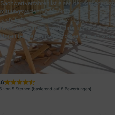
Sachwertverfahren ist eines der drei anerka
mittlungsverfahren für Grundstücke und Geb
reich. Erfahren Sie hier, wie das Sachwertver
ert, wie Sie den Sachwert Ihrer Immobilie ber
ktoren bei der Immobilienbewertung entschei
,6
6 von 5 Sternen (basierend auf 8 Bewertungen)