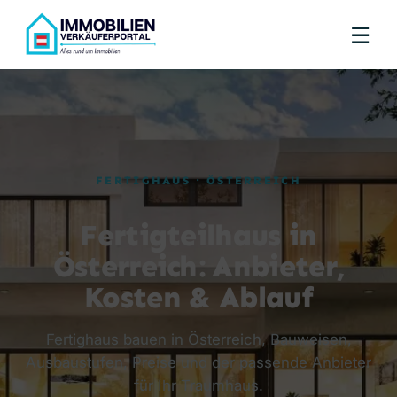
☰
FERTIGHAUS · ÖSTERREICH
Fertigteilhaus in
Österreich: Anbieter,
Kosten & Ablauf
Fertighaus bauen in Österreich, Bauweisen,
Ausbaustufen, Preise und der passende Anbieter
für Ihr Traumhaus.