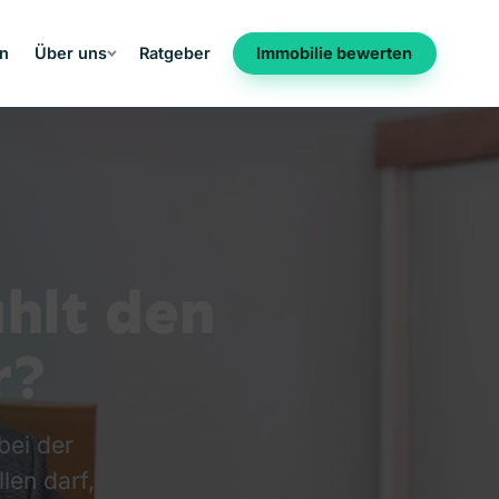
en
Über uns
Ratgeber
Immobilie bewerten
hlt den
r?
bei der
len darf,