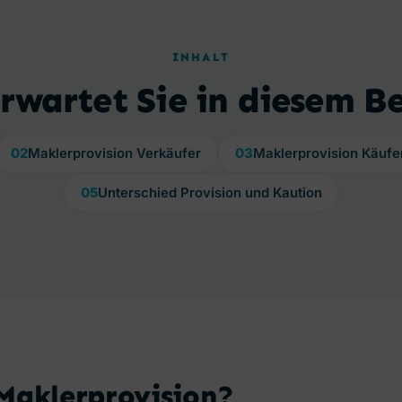
INHALT
rwartet Sie in diesem B
02
Maklerprovision Verkäufer
03
Maklerprovision Käufe
05
Unterschied Provision und Kaution
 Maklerprovision?