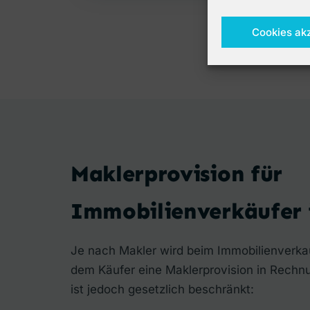
Cookies ak
Maklerprovision für
Immobilienverkäufer i
Je nach Makler wird beim Immobilienverka
dem Käufer eine Maklerprovision in Rechnu
ist jedoch gesetzlich beschränkt: