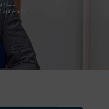
as neue
f auf einen