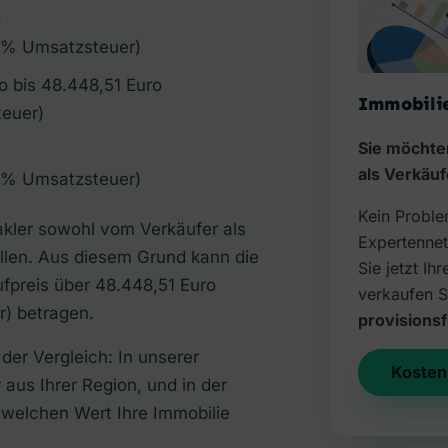
o
 % Umsatzsteuer)
o bis 48.448,51 Euro
Immobilie
euer)
Sie möchte
als Verkäu
 % Umsatzsteuer)
Kein Proble
akler sowohl vom Verkäufer als
Expertennet
llen. Aus diesem Grund kann die
Sie jetzt I
ufpreis über 48.448,51 Euro
verkaufen S
) betragen.
provisionsf
 der Vergleich: In unserer
Kosten
aus Ihrer Region, und in der
 welchen Wert Ihre Immobilie