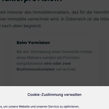
 ein Honorar des Immobilienmaklers, das für die Vermitt
ner Immobilie verrechnet wird. In Österreich ist die Höh
d nach oben begrenzt.
Beim Vermieten
Bei der Vermietung einer Immobilie mittels
eines Maklers werden als Provision
beispielsweise
eine oder zwei
Bruttomonatsmieten
verrechnet.
Cookie-Zustimmung verwalten
, um unsere Website und unseren Service zu optimieren.