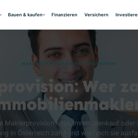
Bauen & kaufen
Finanzieren
Versichern
Investier
MAKLERPROVISION IN ÖSTERREICH
provision: Wer za
mmobilienmakle
e Maklerprovision beim Immobilienkauf oder 
ng in Österreich zahlt und wie hoch sie ausfal