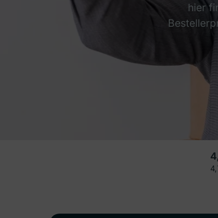
hier f
Bestellerp
4
4,