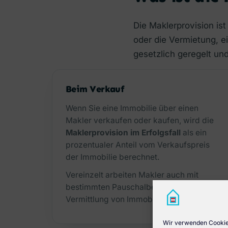
Die Maklerprovision ist
oder die Vermietung, ei
gesetzlich geregelt un
Beim Verkauf
Wenn Sie eine Immobilie über einen
Makler verkaufen oder kaufen, wird die
Maklerprovision im Erfolgsfall
als ein
prozentualer Anteil vom Verkaufspreis
der Immobilie berechnet.
Vereinzelt arbeiten Makler auch mit
bestimmten Pauschalbeträgen für die
Vermittlung von Immobilien.
Wir verwenden Cookies