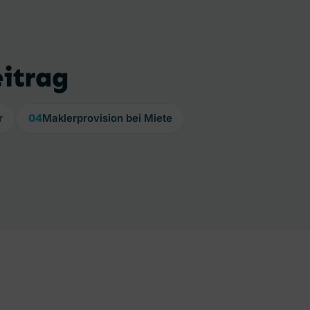
eitrag
r
04
Maklerprovision bei Miete