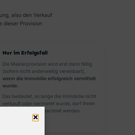
lung, also den Verkauf
e dieser Provision
Nur im Erfolgsfall
Die Maklerprovision wird erst dann fällig
(sofern nicht anderweitig vereinbart),
wenn die Immobilie erfolgreich vermittelt
wurde
.
Das bedeutet, so lange die Immobilie nicht
verkauft oder vermietet wurde, darf Ihnen
keine Provision verrechnet werden.