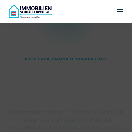
☰
RATGEBER IMMOBILIENVERKAUF
Warum sind Fenster
wichtig für den
Immobilienwert?
Beim Immobilienverkauf in Österreich denken die
meisten zuerst an Lage, Grundriss und
Ausstattung. Doch der Zustand der Fenster ist ein